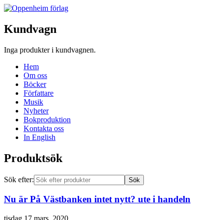
Kundvagn
Inga produkter i kundvagnen.
Hem
Om oss
Böcker
Författare
Musik
Nyheter
Bokproduktion
Kontakta oss
In English
Produktsök
Sök efter:
Nu är På Västbanken intet nytt? ute i handeln
tisdag 17 mars, 2020