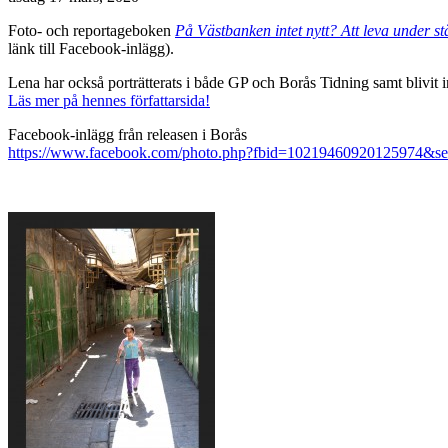
Foto- och reportageboken
På Västbanken intet nytt? Att leva under s
länk till Facebook-inlägg).
Lena har också porträtterats i både GP och Borås Tidning samt blivit 
Läs mer på hennes författarsida!
Facebook-inlägg från releasen i Borås
https://www.facebook.com/photo.php?fbid=10219460920125974&s