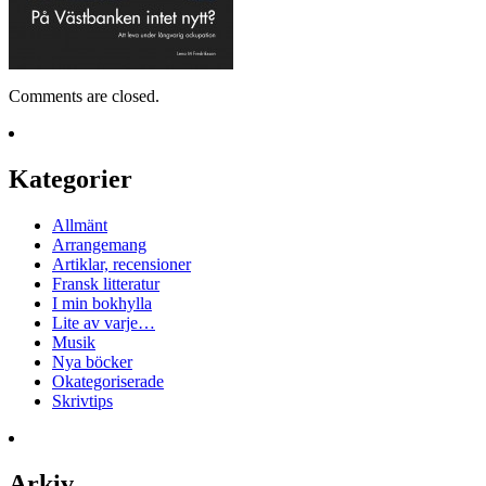
Comments are closed.
Kategorier
Allmänt
Arrangemang
Artiklar, recensioner
Fransk litteratur
I min bokhylla
Lite av varje…
Musik
Nya böcker
Okategoriserade
Skrivtips
Arkiv