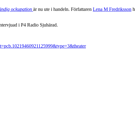
tändig ockupation
är nu ute i handeln. Författaren
Lena M Fredriksson
h
intervjuad i P4 Radio Sjuhärad.
et=pcb.10219460921125999&type=3&theater