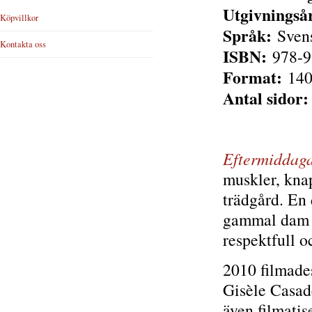
Utgivningså
Köpvillkor
Språk:
Sven
Kontakta oss
ISBN:
978-9
Format:
140 
Antal sidor:
Eftermiddag
muskler, kna
trädgård. En 
gammal dam m
respektfull o
2010 filmade
Gisèle Casad
även filmati