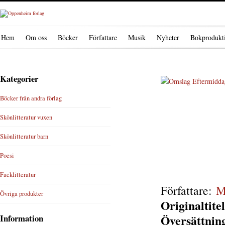
Hem
Om oss
Böcker
Författare
Musik
Nyheter
Bokprodukt
Kategorier
Böcker från andra förlag
Skönlitteratur vuxen
Skönlitteratur barn
Poesi
Facklitteratur
Författare:
M
Övriga produkter
Originaltitel
Översättnin
Information