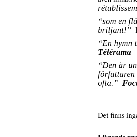
rétablissem
“som en flä
briljant!”
“En hymn t
Télérama
“Den är uni
författaren
ofta.”
Foc
Det finns ing
Liknande pro