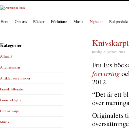
Hem
Om oss
Böcker
Författare
Musik
Nyheter
Bokprodukt
Knivskarpt 
Kategorier
torsdag 23 januari, 2014
Allmänt
Fru E:s böcke
Arrangemang
förvirring
och
Artiklar, recensioner
2012.
Fransk litteratur
“Det är ett b
I min bokhylla
över meninga
Lite av varje…
Originalets t
översättninge
Musik