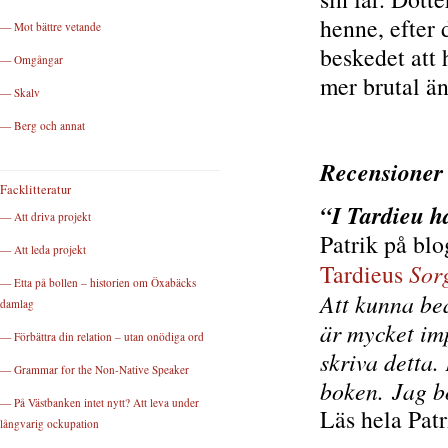
henne, efter 
— Mot bättre vetande
beskedet att 
— Omgångar
mer brutal än
— Skalv
— Berg och annat
Recensioner 
Facklitteratur
“I Tardieu h
— Att driva projekt
Patrik på b
— Att leda projekt
Tardieus
Sor
— Etta på bollen – historien om Öxabäcks
Att kunna bea
damlag
är mycket im
— Förbättra din relation – utan onödiga ord
skriva detta.
— Grammar for the Non-Native Speaker
boken.
Jag b
— På Västbanken intet nytt? Att leva under
Läs hela Pat
långvarig ockupation