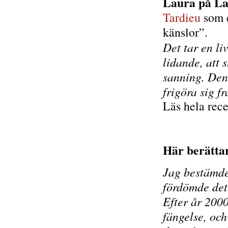
Laura på La
Tardieu
som e
känslor”.
Det tar en li
lidande, att 
sanning. Denn
frigöra sig fr
Läs hela rec
Här berätta
Jag bestämde 
fördömde det
Efter år 200
fängelse, och