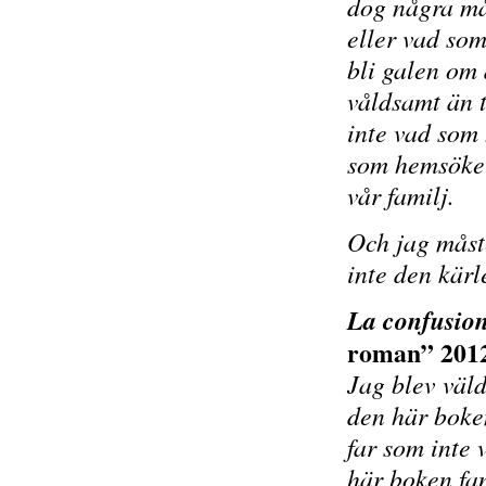
dog några må
eller vad som
bli galen om 
våldsamt än 
inte vad som 
som hemsöker
vår familj.
Och jag måste
inte den kärl
La confusion
roman” 2012
Jag blev väld
den här boken
far som inte 
här boken fan