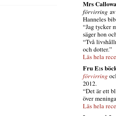
Mrs Callow
förvirring
a
Hanneles bib
“Jag tycker 
säger hon oc
“Två livshåll
och dotter.”
Läs hela rec
Fru E:s böc
förvirring
och
2012.
“Det är ett b
över meningar
Läs hela rec