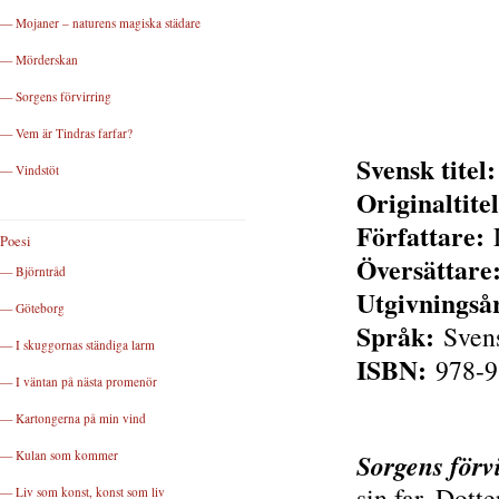
— Mojaner – naturens magiska städare
— Mörderskan
— Sorgens förvirring
— Vem är Tindras farfar?
Svensk titel:
— Vindstöt
Originaltitel
Författare:
L
Poesi
Översättare
— Björntråd
Utgivningså
— Göteborg
Språk:
Sven
— I skuggornas ständiga larm
ISBN:
978-9
— I väntan på nästa promenör
— Kartongerna på min vind
— Kulan som kommer
Sorgens förv
sin far. Dott
— Liv som konst, konst som liv