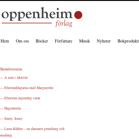
Hem
Om oss
Böcker
Författare
Musik
Nyheter
Bokprodukt
Skönlitteratur
— A som i Aktivist
— Eftermiddagarna med Margueritte
— Eftersom ingenting varar
— Hagelstorm
— Jenny, Jenny
— Lasse Kühler – en dansares grundsteg och
snedsteg