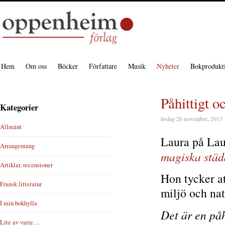
Hem
Om oss
Böcker
Författare
Musik
Nyheter
Bokprodukt
Påhittigt o
Kategorier
tisdag 26 november, 2013
Allmänt
Laura på Lau
Arrangemang
magiska städ
Artiklar, recensioner
Hon tycker a
Fransk litteratur
miljö och nat
I min bokhylla
Det är en påh
Lite av varje…