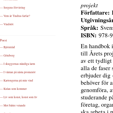
projekt
— Sorgens förvirring
Författare:
L
— Vem är Tindras farfar?
Utgivningså
— Vindstöt
Språk:
Sven
ISBN:
978-9
Poesi
En handbok i
— Björntråd
till Årets p
— Göteborg
av ett tydlig
— I skuggornas ständiga larm
alla de faser
— I väntan på nästa promenör
erbjuder dig
— Kartongerna på min vind
behöver för a
genomföra, av
— Kulan som kommer
studerande på
— Liv som konst, konst som liv
företag, org
— Mot bättre vetande
ska arbeta i p