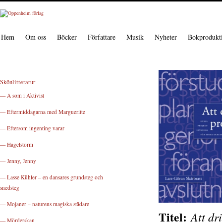
Hem
Om oss
Böcker
Författare
Musik
Nyheter
Bokprodukt
Skönlitteratur
— A som i Aktivist
— Eftermiddagarna med Margueritte
— Eftersom ingenting varar
— Hagelstorm
— Jenny, Jenny
— Lasse Kühler – en dansares grundsteg och
snedsteg
— Mojaner – naturens magiska städare
Titel:
Att dr
— Mörderskan