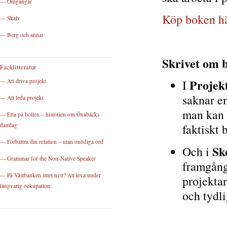
— Omgångar
Köp boken h
— Skalv
— Berg och annat
Skrivet om
Facklitteratur
Projek
— Att driva projekt
I
saknar en
— Att leda projekt
man kan 
— Etta på bollen – historien om Öxabäcks
damlag
faktiskt 
— Förbättra din relation – utan onödiga ord
Sk
Och i
— Grammar for the Non-Native Speaker
framgångs
— På Västbanken intet nytt? Att leva under
projektar
långvarig ockupation
och tydli