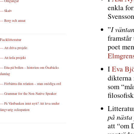
— Omgångar
enkla for
— Skalv
Svensson 
— Berg och annat
”
I vänta
framstår
Facklitteratur
poet men
— Att driva projekt
Elmgrens
— Att leda projekt
I
Eva Bjö
— Etta på bollen – historien om Öxabäcks
damlag
dikterna
— Förbättra din relation – utan onödiga ord
som “mån
filosofis
— Grammar for the Non-Native Speaker
— På Västbanken intet nytt? Att leva under
Litterat
långvarig ockupation
på nästa
att “om 