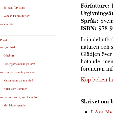
Författare:
D
— Sorgens förvirring
Utgivningså
— Vem är Tindras farfar?
Språk:
Sven
— Vindstöt
ISBN:
978-9
I sin debutb
Poesi
naturen och 
— Björntråd
Glädjen över
— Göteborg
hotande, men 
— I skuggornas ständiga larm
förundran in
— I väntan på nästa promenör
Köp boken h
— Kartongerna på min vind
— Kulan som kommer
— Liv som konst, konst som liv
Skrivet om
— Mot bättre vetande
I
Åsa Ny