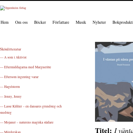
Hem
Om oss
Böcker
Författare
Musik
Nyheter
Bokprodukt
Skönlitteratur
— A som i Aktivist
— Eftermiddagarna med Margueritte
— Eftersom ingenting varar
— Hagelstorm
— Jenny, Jenny
— Lasse Kühler – en dansares grundsteg och
snedsteg
— Mojaner – naturens magiska städare
Titel:
I vänt
— Mörderskan