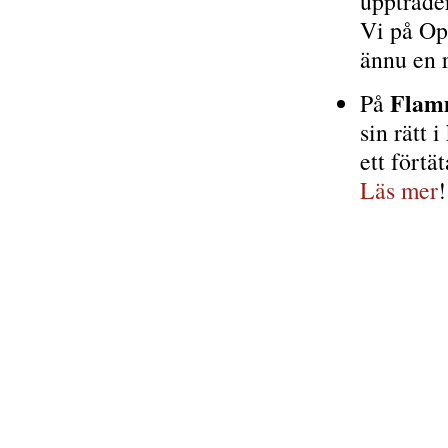
uppträder
Vi på Opp
ännu en 
Flam
På
sin rätt 
ett förtä
Läs mer
!