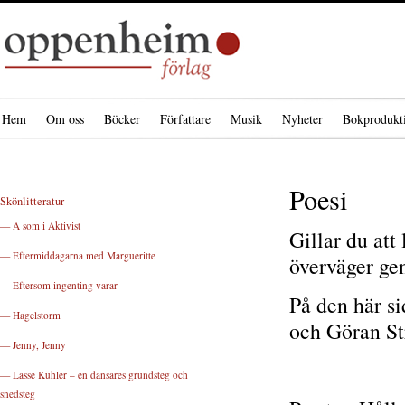
Hem
Om oss
Böcker
Författare
Musik
Nyheter
Bokprodukt
Poesi
Skönlitteratur
— A som i Aktivist
Gillar du att
— Eftermiddagarna med Margueritte
överväger ge
— Eftersom ingenting varar
På den här si
— Hagelstorm
och Göran St
— Jenny, Jenny
— Lasse Kühler – en dansares grundsteg och
snedsteg