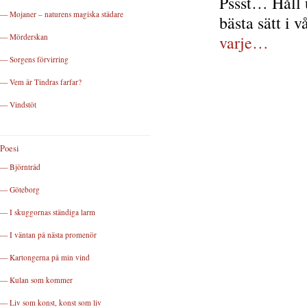
Pssst… Håll u
— Mojaner – naturens magiska städare
bästa sätt i 
— Mörderskan
varje…
— Sorgens förvirring
— Vem är Tindras farfar?
— Vindstöt
Poesi
— Björntråd
— Göteborg
— I skuggornas ständiga larm
— I väntan på nästa promenör
— Kartongerna på min vind
— Kulan som kommer
— Liv som konst, konst som liv