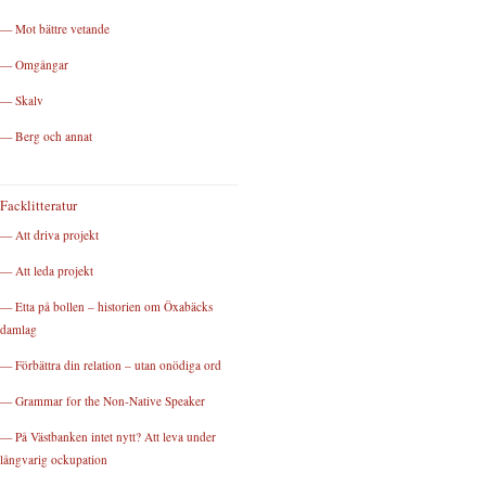
— Mot bättre vetande
— Omgångar
— Skalv
— Berg och annat
Facklitteratur
— Att driva projekt
— Att leda projekt
— Etta på bollen – historien om Öxabäcks
damlag
— Förbättra din relation – utan onödiga ord
— Grammar for the Non-Native Speaker
— På Västbanken intet nytt? Att leva under
långvarig ockupation