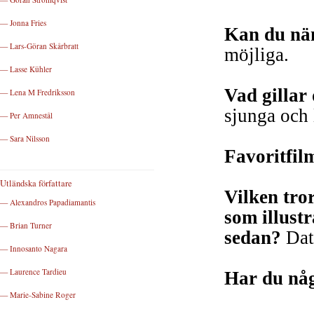
— Jonna Fries
Kan du näm
— Lars-Göran Skårbratt
möjliga.
— Lasse Kühler
Vad gillar 
— Lena M Fredriksson
sjunga och 
— Per Amnestål
— Sara Nilsson
Favoritfil
Utländska författare
Vilken tro
— Alexandros Papadiamantis
som illust
— Brian Turner
sedan?
Dato
— Innosanto Nagara
— Laurence Tardieu
Har du någ
— Marie-Sabine Roger