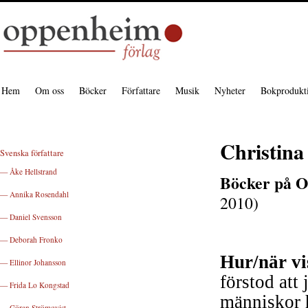
Hem
Om oss
Böcker
Författare
Musik
Nyheter
Bokprodukt
Christin
Svenska författare
— Åke Hellstrand
Böcker på O
— Annika Rosendahl
2010)
— Daniel Svensson
— Deborah Fronko
Hur/när vis
— Ellinor Johansson
förstod att
— Frida Lo Kongstad
människor h
— Göran Strömqvist