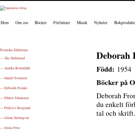
Hem
Om oss
Böcker
Författare
Musik
Nyheter
Bokprodukt
Svenska författare
Deborah 
— Åke Hellstrand
Född:
1954
— Annika Rosendahl
— Daniel Svensson
Böcker på O
— Deborah Fronko
Deborah Fron
— Ellinor Johansson
du enkelt fö
— Frida Lo Kongstad
tal och skrift
— Göran Strömqvist
— Jonna Fries