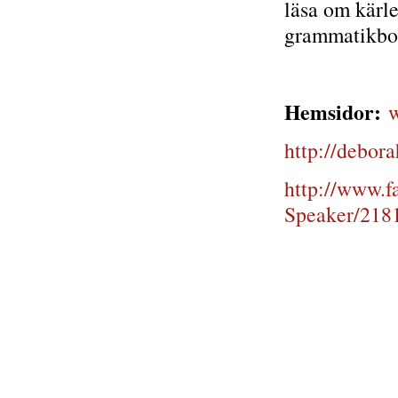
läsa om kärle
grammatikbo
Hemsidor:
w
http://debor
http://www.f
Speaker/218