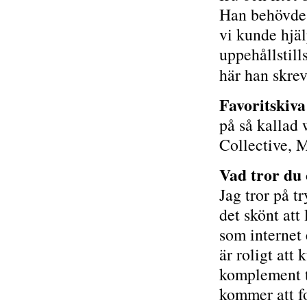
Han behövde e
vi kunde hjä
uppehållstil
här han skre
Favoritskiva
på så kallad
Collective, M
Vad tror du
Jag tror på t
det skönt att
som internet 
är roligt att 
komplement ti
kommer att fo