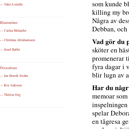
som kunde bl
— Vakis Loizidis
killing my br
Några av des
Illustratörer
Debban, och n
— Carina Melander
Vad gör du p
— Christina Abrahamsson
sköter en häs
— Soud Habbi
promenerar ti
fyra dagar i 
Översättare
blir lugn av at
— Jan Henrik Swahn
Har du någr
— Roy Isaksson
memoar som b
— Thérèse Eng
inspelningen
spelar Debor
en tågresa g