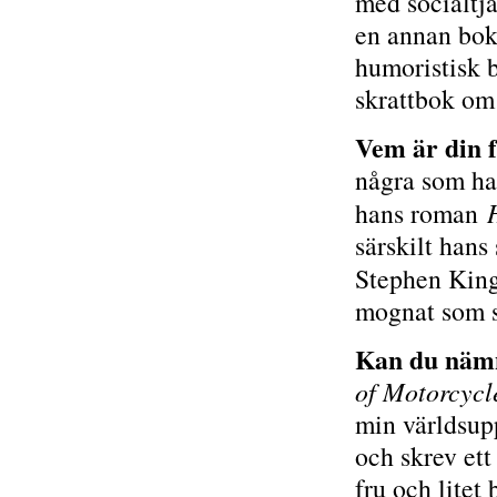
med socialtjä
en annan bok 
humoristisk b
skrattbok om 
Vem är din f
några som ha
hans roman
särskilt hans
Stephen Kin
mognat som s
Kan du nämn
of Motorcyc
min världsupp
och skrev ett
fru och litet