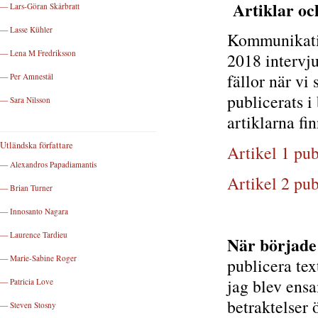
Artiklar oc
— Lars-Göran Skårbratt
— Lasse Kühler
Kommunikatio
— Lena M Fredriksson
2018 intervj
fällor när vi
— Per Amnestål
publicerats i
— Sara Nilsson
artiklarna fi
Utländska författare
Artikel 1 pu
— Alexandros Papadiamantis
Artikel 2 pu
— Brian Turner
— Innosanto Nagara
— Laurence Tardieu
När började
— Marie-Sabine Roger
publicera tex
jag blev ensa
— Patricia Love
betraktelser
— Steven Stosny